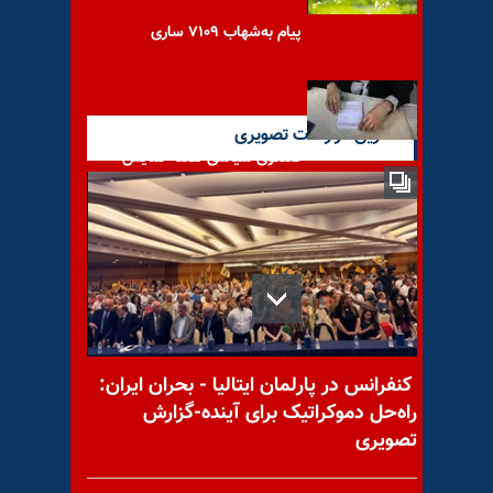
پیام به‌شهاب ۷۱۰۹ ساری
آخرین گزارشات تصویری
گفتگوی سیاسی هفته-نمایش
انتخابات و کشمش درونی رژیم
صلاح عبدالله نژاد- صلاح
کیان را کی کشت؟
کنفرانس در پارلمان ایتالیا - بحران ایران:
راه‌حل دموکراتیک برای آینده-گزارش
تصویری
تناقض‌گویی تازه رژیم درباره