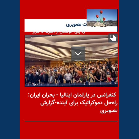
آخرین گزارشات تصویری
رد پای خونشان از اشرف تا هزار
اشرف
با یاد مجاهد شهید سیداحمد
حسینی
کنفرانس در پارلمان ایتالیا - بحران ایران:
راه‌حل دموکراتیک برای آینده-گزارش
تصویری
قاطعیت دانشجویان، پاسخ
به‌دسیسه و سرکوب