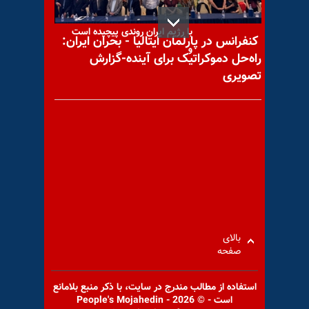
جی‌دی ونس: دستیابی به توافق
با رژیم ایران روندی پیچیده است
کنفرانس در پارلمان ایتالیا - بحران ایران:
و
راه‌حل دموکراتیک برای آینده-گزارش
تصویری
پیام از حسین به آریوبرزن
جنگ گرکها بر سر مذاکره با
آمریکا در مجلس ارتجاع
بالای
صفحه
استفاده از مطالب مندرج در سايت، با ذكر منبع بلامانع
است - © 2026 - People's Mojahedin