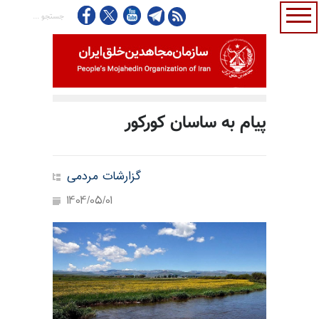
پیام به ساسان کورکور
گزارشات مردمی
1404/05/01