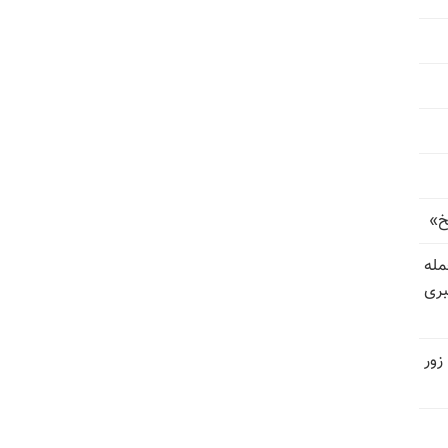
خ»
رای حمله
بری
زور