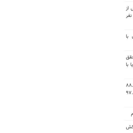
نیتی از
ند ۱۴۰۴ تاکنون در ایران اعدام شده‌اند؛ ۲۷ نفر
 با
قق
 با
 شاخص فلاکت در ایران؛ تورم ۸۸.۶
 ۹.۱ درصد به سطح بی‌سابقه ۹۷.۷
کش