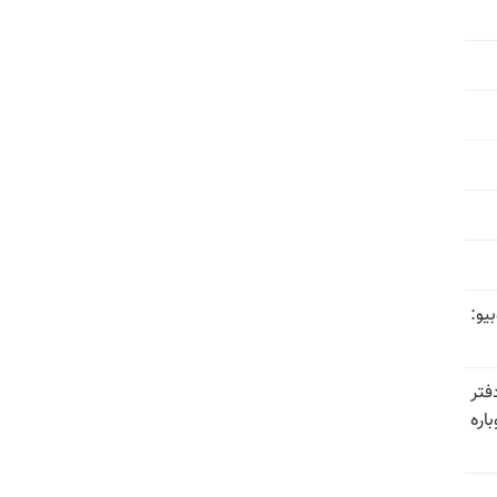
یو:
فتر
اره