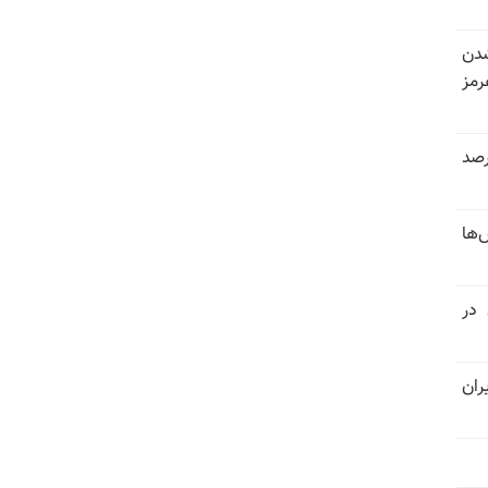
شدن
رمز
 خرداد و تیر بیش از ۳۰۰درصد
‌ها
 در
ران