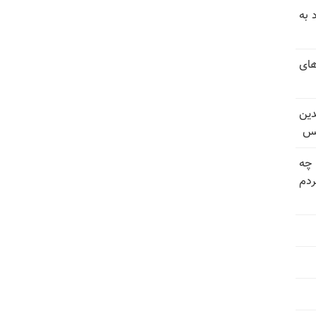
 به
های
دین
یس
 چه
دم