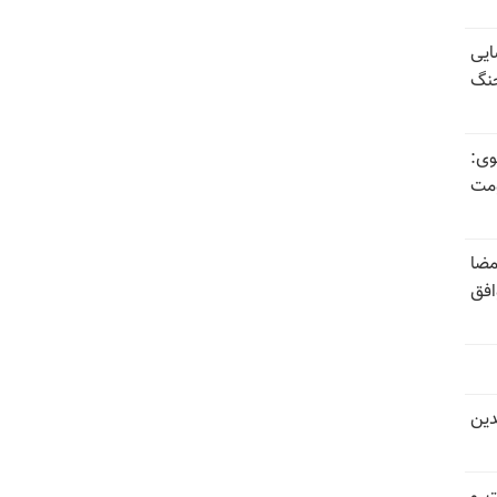
ایی
جنگ
وی:
ومت
مضا
افق
دین