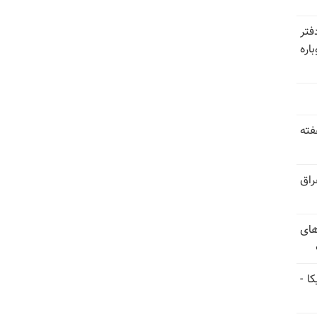
فتر
اره
فته
راق
های
ا -