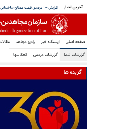
آخرین اخبار
ی‌و‌دوم
پیام پریسا کمالی از زندان مرکزی یزد
ترامپ: اگر تنگه هرمز به‌زودی باز نشود، رژ
صفحه اصلی
ایستگاه خبر
رادیو مجاهد
مقالات
گزارشات شما
گزارشات مردمی
انعکاسها
گزیده ها