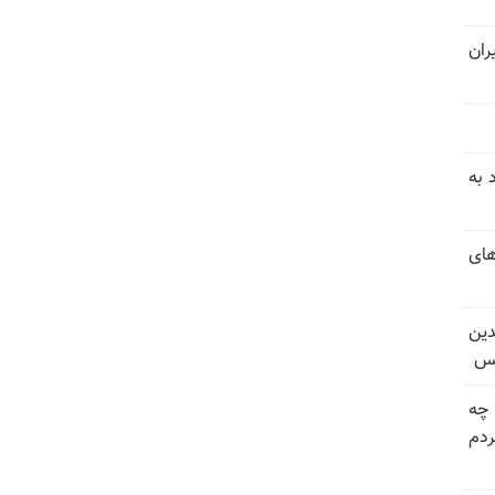
ران
 به
های
دین
یس
 چه
دم