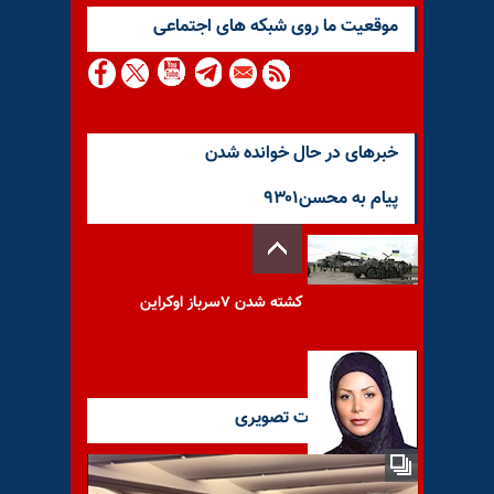
موقعيت ما روى شبكه هاى اجتماعى
خبرهای در حال خوانده شدن
پیام به محسن۹۳۰۱
کشته شدن ۷سرباز اوکراین
آخرین گزارشات تصویری