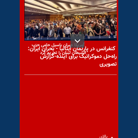
ندا صالحی، سمبلی از
آزادیخواهی
آمریکا جبران باسیل حامی حزب
کنفرانس در پارلمان ایتالیا - بحران ایران:
الشیطان لبنان را تحریم کرد
راه‌حل دموکراتیک برای آینده-گزارش
تصویری
پیام به میلاد
آکسیون ایرانیان آزاده در
همبستگی با کارزار سه‌شنبه‌های
بالای