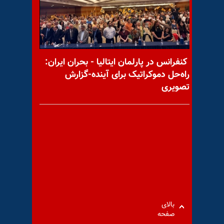
مصاحبه سی.ان.ان با ژنرال
وسلی کلارک درباره نیروهای
نیابتی رژیم ایران
کنفرانس در پارلمان ایتالیا - بحران ایران:
راه‌حل دموکراتیک برای آینده-گزارش
تصویری
نمایندگان پارلمان عراق تشدید
محاصره اشرف را محکوم می‌کنند
بالای
صفحه
تجمع اعتراضی دانشجویان