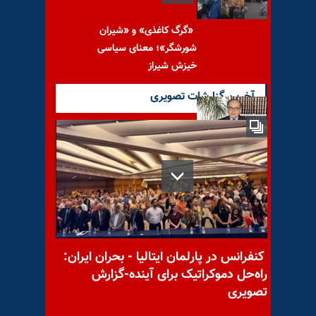
«گرگ کاغذی» و «شیران
شورشگر»؛ معنای سیاسی
خیزش شیراز
آخرین گزارشات تصویری
ابوالقاسم رضایی: استعمال
مزدور نفوذی ایرج مصداقی توسط
بی‌بی‌سی علیه مجاهدین و
کنفرانس در پارلمان ایتالیا - بحران ایران:
خانم مریم رجوی: قیام بزرگ‌تری
راه‌حل دموکراتیک برای آینده-گزارش
علیه استبداد دینی در راه است
تصویری