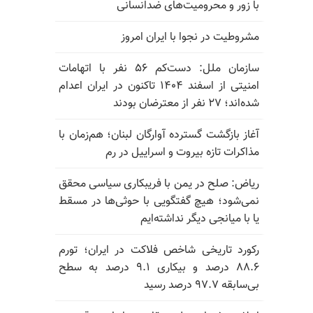
با زور و محرومیت‌های ضدانسانی
مشروطیت در نجوا با ایران امروز
سازمان ملل: دست‌کم ۵۶ نفر با اتهامات
امنیتی از اسفند ۱۴۰۴ تاکنون در ایران اعدام
شده‌اند؛ ۲۷ نفر از معترضان بودند
آغاز بازگشت گسترده آوارگان لبنان؛ هم‌زمان با
مذاکرات تازه بیروت و اسراییل در رم
ریاض: صلح در یمن با فریبکاری سیاسی محقق
نمی‌شود؛ هیچ گفتگویی با حوثی‌ها در مسقط
یا با میانجی دیگر نداشته‌ایم
رکورد تاریخی شاخص فلاکت در ایران؛ تورم
۸۸.۶ درصد و بیکاری ۹.۱ درصد به سطح
بی‌سابقه ۹۷.۷ درصد رسید