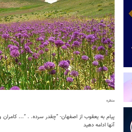
منظره
پیام به یعقوب از اصفهان- ”چقدر سرده. . “... کامران و 
آنها ادامه دهید