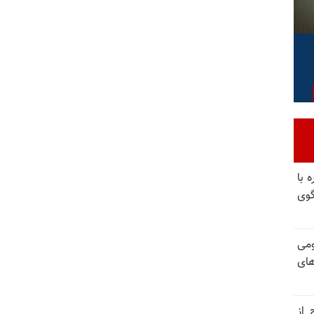
 با
گوی
ومی
های
 از