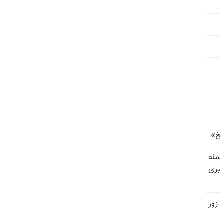
خ»
رای حمله
بری
زور