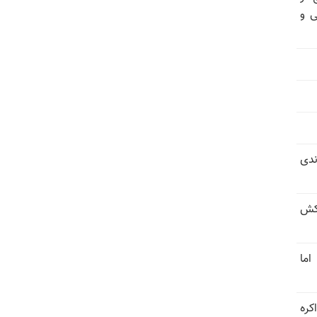
ی و
ندی
کش
اما
کره