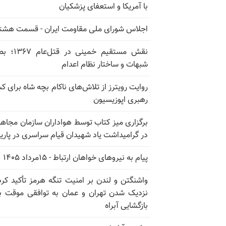
با آمریکا و استعفای پزشکیان
اجلاس شورای ملی مقاومت ایران - قسمت هشت
نقش مستقیم خمینی در ق
شبهات و ساختار نظام اعدام
روایت رویترز از تلاش‌های ناکام بچه شاه برای 
رهبری اپوزیسیون
برگزاری میز کتاب توسط هواداران سازمان مجاه
در گرامیداشت یاد شهیدان قیام سراسری در پار
پیام به نیروهای خواهان ارتباط - ۱۵مرداد ۱۴۰۵
واشنگتن و لندن بر امنیت تنگه هرمز تأکید کرد
نزدیک شدن تهران و عمان به توافقی موقت ب
بازگشایی آبراه