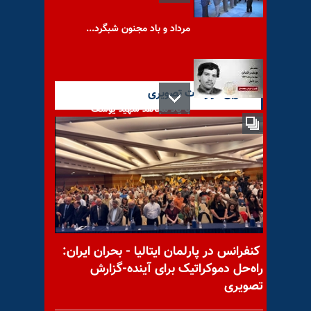
مرداد و باد مجنون شبگرد...
آخرین گزارشات تصویری
با یاد مجاهد شهید یوسف
راشدان
اهمیت اجلاس واشنگتن در
شرایط کنونی چیست؟ گفتگو با
صلاح عبدالله نژاد
کنفرانس در پارلمان ایتالیا - بحران ایران:
راه‌حل دموکراتیک برای آینده-گزارش
تصویری