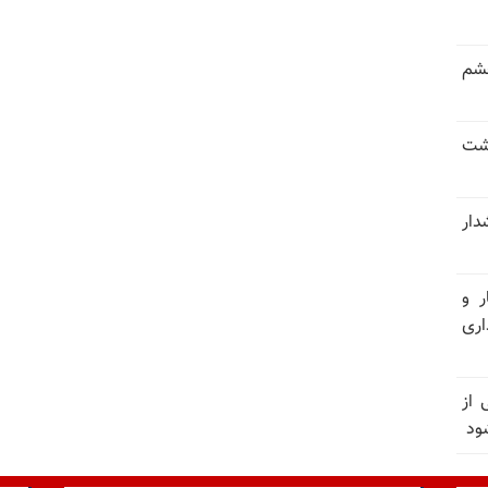
خشم
حشت
شدار
ر و
ری
وان یکی از
ود