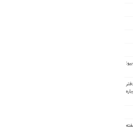
یو:
فتر
اره
فته