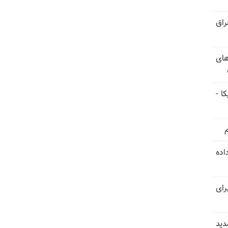
راق
های
ا -
استعفا داده
رای
دید