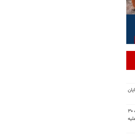
یان
شورای ملی مقاومت ایران - مسئول شورا - تبریک ۳۰
لیه