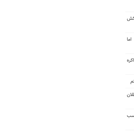
کش
اما
کره
م
تل‌عام ۱۳۶۷؛ بطلان
کسب