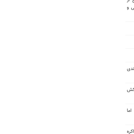
 از
ی و
ندی
کش
اما
کره