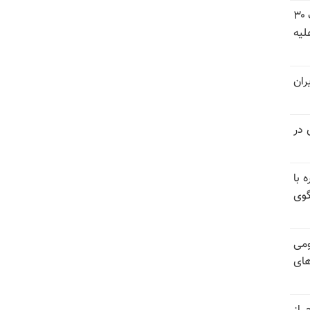
شورای ملی مقاومت ایران - مسئول شورا - تبریک ۳۰
لیه
ران
 در
 با
گوی
ومی
های