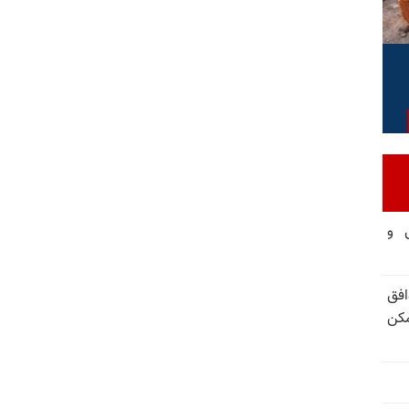
تی و
فق
مکن